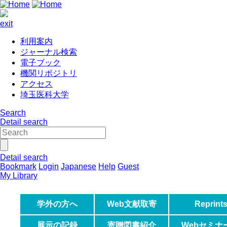
exit
利用案内
ジャーナル検索
電子ブック
機関リポジトリ
アクセス
埼玉医科大学
Search
Detail search
Detail search
Bookmark
Login
Japanese
Help
Guest
My Library
学外の方へ
Web文献取寄
Reprint
Desk
展示の記録
寄贈図書紹介
Webセミナ