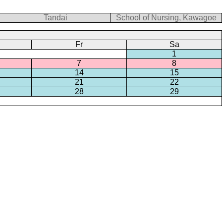
Tandai
School of Nursing, Kawagoe
Fr
Sa
1
7
8
14
15
21
22
28
29