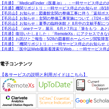
【共通】「MedicalFinder（医書.jp）」：一時サービス停止の
【共通】機関リポジトリ：一時サービス停止のお知らせ（8/1
【毛呂山】お知らせ：図書館玄関の整備工事に伴う「返却ポスト」
【毛呂山】お知らせ：玄関の整備工事実施について（7/24～8/
【毛呂山】お知らせ：夏季の臨時休館 と 8月中の文献手配に
【毛呂山】「oneテーマ」展示 6月と7月は「筆をもつ あ
【共通】復旧いたしました：「RemoteXs」にアクセスできな
【共通】お詫びとご報告：5/28の図書館ホームページ閲覧障
【共通】「機関リポジトリ」：一時サービス停止のお知らせ（4
【共通】「医中誌Web/最新看護索引Web」：一時サービス停止
電子コンテンツ
【各サービスの説明と利用ガイドはこちら】