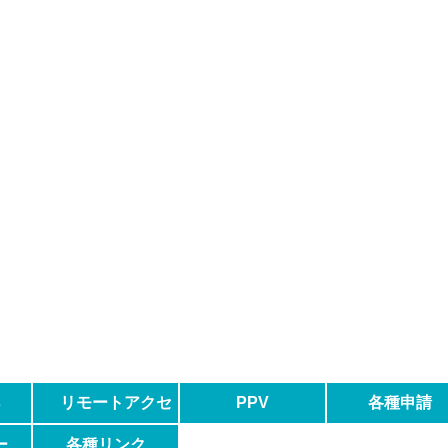
s
リモートアクセ
PPV
各種申請
ス
ー
各種リンク