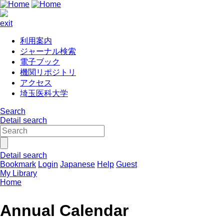
exit
利用案内
ジャーナル検索
電子ブック
機関リポジトリ
アクセス
埼玉医科大学
Search
Detail search
Detail search
Bookmark
Login
Japanese
Help
Guest
My Library
Home
Annual Calendar