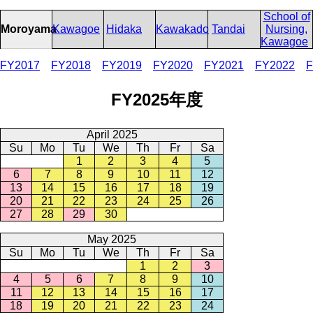
School of
Moroyama
Kawagoe
Hidaka
Kawakado
Tandai
Nursing,
Kawagoe
FY2017
FY2018
FY2019
FY2020
FY2021
FY2022
F
FY2025年度
April 2025
Su
Mo
Tu
We
Th
Fr
Sa
1
2
3
4
5
6
7
8
9
10
11
12
13
14
15
16
17
18
19
20
21
22
23
24
25
26
27
28
29
30
May 2025
Su
Mo
Tu
We
Th
Fr
Sa
1
2
3
4
5
6
7
8
9
10
11
12
13
14
15
16
17
18
19
20
21
22
23
24