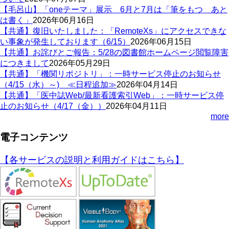
【毛呂山】「oneテーマ」展示 6月と7月は「筆をもつ あと
は書く」
2026年06月16日
【共通】復旧いたしました：「RemoteXs」にアクセスできな
い事象が発生しております（6/15）
2026年06月15日
【共通】お詫びとご報告：5/28の図書館ホームページ閲覧障害
につきまして
2026年05月29日
【共通】「機関リポジトリ」：一時サービス停止のお知らせ
（4/15（水）～) ≪日程追加≫
2026年04月14日
【共通】「医中誌Web/最新看護索引Web」：一時サービス停
止のお知らせ（4/17（金））
2026年04月11日
more
電子コンテンツ
【各サービスの説明と利用ガイドはこちら】