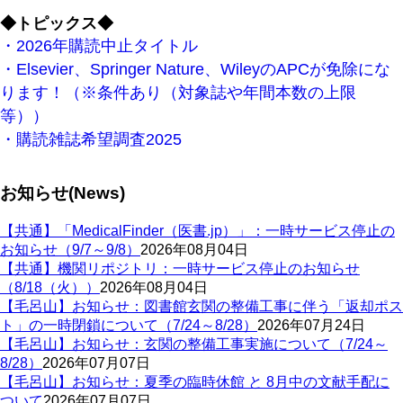
◆トピックス◆
・2026年購読中止タイトル
・Elsevier、Springer Nature、WileyのAPCが免除にな
ります！（※条件あり（対象誌や年間本数の上限
等））
・購読雑誌希望調査2025
お知らせ(News)
【共通】「MedicalFinder（医書.jp）」：一時サービス停止の
お知らせ（9/7～9/8）
2026年08月04日
【共通】機関リポジトリ：一時サービス停止のお知らせ
（8/18（火））
2026年08月04日
【毛呂山】お知らせ：図書館玄関の整備工事に伴う「返却ポス
ト」の一時閉鎖について（7/24～8/28）
2026年07月24日
【毛呂山】お知らせ：玄関の整備工事実施について（7/24～
8/28）
2026年07月07日
【毛呂山】お知らせ：夏季の臨時休館 と 8月中の文献手配に
ついて
2026年07月07日