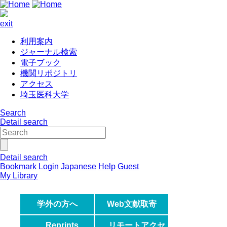
exit
利用案内
ジャーナル検索
電子ブック
機関リポジトリ
アクセス
埼玉医科大学
Search
Detail search
Detail search
Bookmark
Login
Japanese
Help
Guest
My Library
学外の方へ
Web文献取寄
Reprints
リモートアクセ