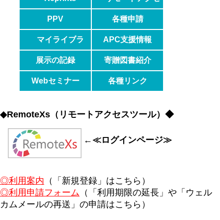
Desk
ス
PPV
各種申請
マイライブラ
APC支援情報
リ
展示の記録
寄贈図書紹介
Webセミナー
各種リンク
◆RemoteXs（リモートアクセスツール）◆
←≪ログインページ≫
◎利用案内
（「新規登録」はこちら）
◎利用申請フォーム
（「利用期限の延長」や「ウェル
カムメールの再送」の申請はこちら）