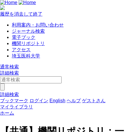
履歴を消去して終了
利用案内・お問い合わせ
ジャーナル検索
電子ブック
機関リポジトリ
アクセス
埼玉医科大学
通常検索
詳細検索
詳細検索
ブックマーク
ログイン
English
ヘルプ
ゲストさん
マイライブラリ
ホーム
【共通】機関リポジトリ：一