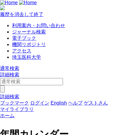
履歴を消去して終了
利用案内・お問い合わせ
ジャーナル検索
電子ブック
機関リポジトリ
アクセス
埼玉医科大学
通常検索
詳細検索
詳細検索
ブックマーク
ログイン
English
ヘルプ
ゲストさん
マイライブラリ
ホーム
年間カレンダー