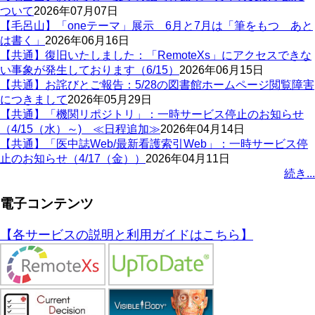
ついて
2026年07月07日
【毛呂山】「oneテーマ」展示 6月と7月は「筆をもつ あと
は書く」
2026年06月16日
【共通】復旧いたしました：「RemoteXs」にアクセスできな
い事象が発生しております（6/15）
2026年06月15日
【共通】お詫びとご報告：5/28の図書館ホームページ閲覧障害
につきまして
2026年05月29日
【共通】「機関リポジトリ」：一時サービス停止のお知らせ
（4/15（水）～) ≪日程追加≫
2026年04月14日
【共通】「医中誌Web/最新看護索引Web」：一時サービス停
止のお知らせ（4/17（金））
2026年04月11日
続き...
電子コンテンツ
【各サービスの説明と利用ガイドはこちら】