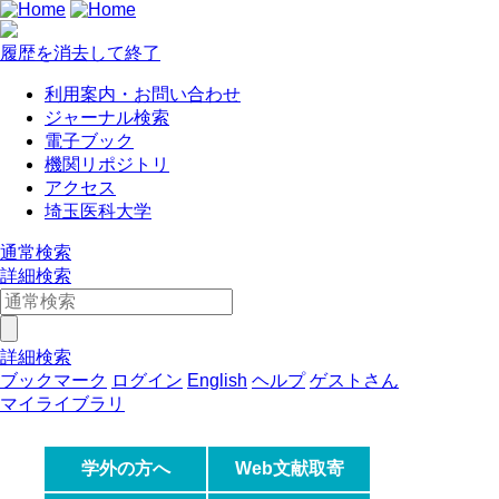
履歴を消去して終了
利用案内・お問い合わせ
ジャーナル検索
電子ブック
機関リポジトリ
アクセス
埼玉医科大学
通常検索
詳細検索
詳細検索
ブックマーク
ログイン
English
ヘルプ
ゲストさん
マイライブラリ
学外の方へ
Web文献取寄