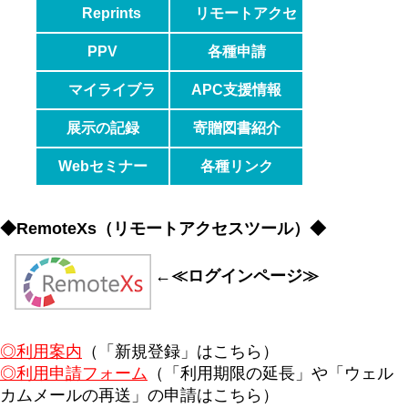
Reprints
リモートアクセ
Desk
ス
PPV
各種申請
マイライブラ
APC支援情報
リ
展示の記録
寄贈図書紹介
Webセミナー
各種リンク
◆RemoteXs（リモートアクセスツール）◆
←≪ログインページ≫
◎利用案内
（「新規登録」はこちら）
◎利用申請フォーム
（「利用期限の延長」や「ウェル
カムメールの再送」の申請はこちら）