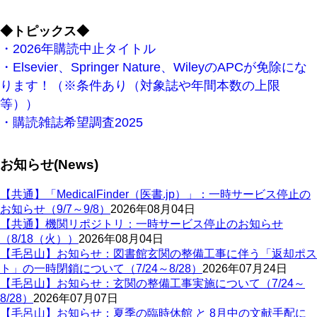
◆トピックス◆
・2026年購読中止タイトル
・Elsevier、Springer Nature、WileyのAPCが免除にな
ります！（※条件あり（対象誌や年間本数の上限
等））
・購読雑誌希望調査2025
お知らせ(News)
【共通】「MedicalFinder（医書.jp）」：一時サービス停止の
お知らせ（9/7～9/8）
2026年08月04日
【共通】機関リポジトリ：一時サービス停止のお知らせ
（8/18（火））
2026年08月04日
【毛呂山】お知らせ：図書館玄関の整備工事に伴う「返却ポス
ト」の一時閉鎖について（7/24～8/28）
2026年07月24日
【毛呂山】お知らせ：玄関の整備工事実施について（7/24～
8/28）
2026年07月07日
【毛呂山】お知らせ：夏季の臨時休館 と 8月中の文献手配に