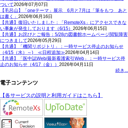
ついて
2026年07月07日
【毛呂山】「oneテーマ」展示 6月と7月は「筆をもつ あと
は書く」
2026年06月16日
【共通】復旧いたしました：「RemoteXs」にアクセスできな
い事象が発生しております（6/15）
2026年06月15日
【共通】お詫びとご報告：5/28の図書館ホームページ閲覧障害
につきまして
2026年05月29日
【共通】「機関リポジトリ」：一時サービス停止のお知らせ
（4/15（水）～) ≪日程追加≫
2026年04月14日
【共通】「医中誌Web/最新看護索引Web」：一時サービス停
止のお知らせ（4/17（金））
2026年04月11日
続き...
電子コンテンツ
【各サービスの説明と利用ガイドはこちら】