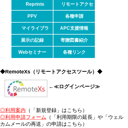
Reprints
リモートアクセ
Desk
ス
PPV
各種申請
マイライブラ
APC支援情報
リ
展示の記録
寄贈図書紹介
Webセミナー
各種リンク
◆RemoteXs（リモートアクセスツール）◆
←≪ログインページ≫
◎利用案内
（「新規登録」はこちら）
◎利用申請フォーム
（「利用期限の延長」や「ウェル
カムメールの再送」の申請はこちら）