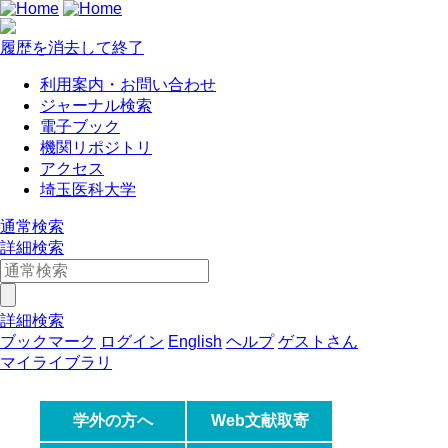
履歴を消去して終了
利用案内・お問い合わせ
ジャーナル検索
電子ブック
機関リポジトリ
アクセス
埼玉医科大学
通常検索
詳細検索
詳細検索
ブックマーク
ログイン
English
ヘルプ
ゲストさん
マイライブラリ
学外の方へ
Web文献取寄