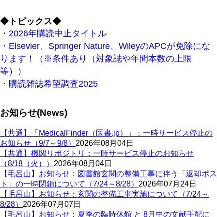
◆トピックス◆
・2026年購読中止タイトル
・Elsevier、Springer Nature、WileyのAPCが免除にな
ります！（※条件あり（対象誌や年間本数の上限
等））
・購読雑誌希望調査2025
お知らせ(News)
【共通】「MedicalFinder（医書.jp）」：一時サービス停止の
お知らせ（9/7～9/8）
2026年08月04日
【共通】機関リポジトリ：一時サービス停止のお知らせ
（8/18（火））
2026年08月04日
【毛呂山】お知らせ：図書館玄関の整備工事に伴う「返却ポス
ト」の一時閉鎖について（7/24～8/28）
2026年07月24日
【毛呂山】お知らせ：玄関の整備工事実施について（7/24～
8/28）
2026年07月07日
【毛呂山】お知らせ：夏季の臨時休館 と 8月中の文献手配に