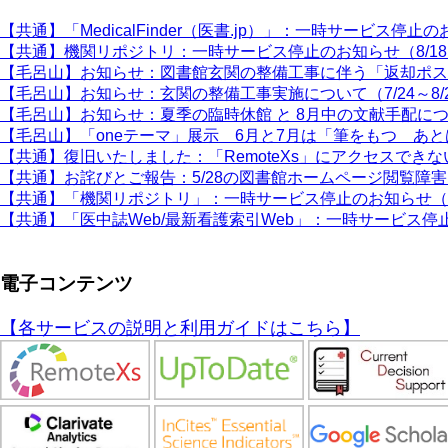
【共通】「MedicalFinder（医書.jp）」：一時サービス停止の
【共通】機関リポジトリ：一時サービス停止のお知らせ（8/1
【毛呂山】お知らせ：図書館玄関の整備工事に伴う「返却ポスト」
【毛呂山】お知らせ：玄関の整備工事実施について（7/24～8/
【毛呂山】お知らせ：夏季の臨時休館 と 8月中の文献手配に
【毛呂山】「oneテーマ」展示 6月と7月は「筆をもつ あ
【共通】復旧いたしました：「RemoteXs」にアクセスできな
【共通】お詫びとご報告：5/28の図書館ホームページ閲覧障
【共通】「機関リポジトリ」：一時サービス停止のお知らせ（4
【共通】「医中誌Web/最新看護索引Web」：一時サービス停止
電子コンテンツ
【各サービスの説明と利用ガイドはこちら】