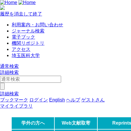
履歴を消去して終了
利用案内・お問い合わせ
ジャーナル検索
電子ブック
機関リポジトリ
アクセス
埼玉医科大学
通常検索
詳細検索
詳細検索
ブックマーク
ログイン
English
ヘルプ
ゲストさん
マイライブラリ
学外の方へ
Web文献取寄
Reprint