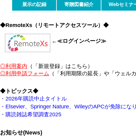
Desk
展示の記録
寄贈図書紹介
Webセミナ
◆RemoteXs（リモートアクセスツール）◆
←≪ログインページ≫
◎利用案内
（「新規登録」はこちら）
◎利用申請フォーム
（「利用期限の延長」や「ウェル
◆トピックス◆
・2026年購読中止タイトル
・Elsevier、Springer Nature、Wileyの
・購読雑誌希望調査2025
お知らせ(News)