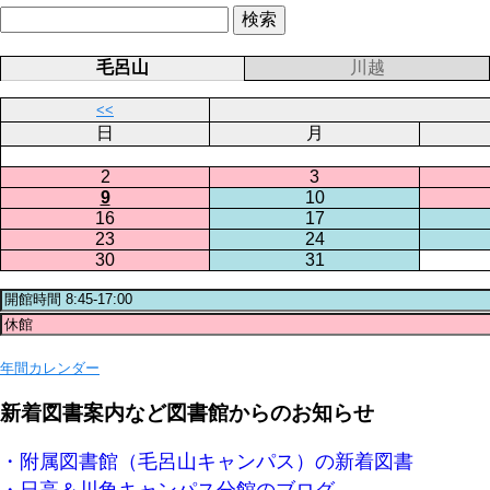
毛呂山
川越
<<
日
月
2
3
9
10
16
17
23
24
30
31
年間カレンダー
新着図書案内など図書館からのお知らせ
・附属図書館（毛呂山キャンパス）の新着図書