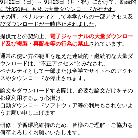
9月22日（日）～ 9月23日（月・祝）にかけて
、
断続的
に計350件にも及ぶ大量ダウンロードが行われ
、
その間、
ペナルティとして本学からの一部アクセス及
びダウンロードが一時停止されました
。
提供元との契約上、
電子ジャーナルの大量ダウンロー
ド及び複製・再配布等の行為は禁止
されています。
通常の使い方の範囲を超えた連続的・継続的な大量ダ
ウンロードは、”不正アクセス”とみなされ、
ペナルティとして一部または全学でサイトへのアクセ
スやダウンロードが停止されます。
論文をダウンロードする際は、必要な論文だけをその
都度利用するよう心掛け、
自動ダウンロードソフトウェア等の利用もされないよ
うお願い申し上げます。
研修・学習環境維持のため、皆様のご理解・ご協力を
何卒よろしくお願いいたします。