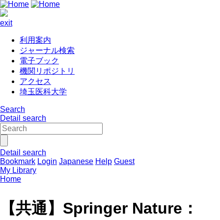
exit
利用案内
ジャーナル検索
電子ブック
機関リポジトリ
アクセス
埼玉医科大学
Search
Detail search
Detail search
Bookmark
Login
Japanese
Help
Guest
My Library
Home
【共通】Springer Nature：